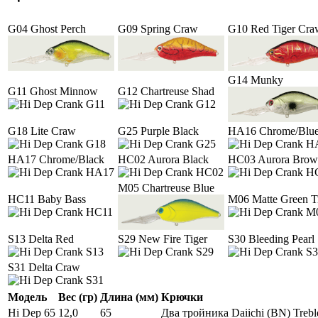
G04 Ghost Perch
G09 Spring Craw
G10 Red Tiger Cra
G14 Munky
G11 Ghost Minnow
G12 Chartreuse Shad
G18 Lite Craw
G25 Purple Black
HA16 Chrome/Blu
HA17 Chrome/Black
HC02 Aurora Black
HC03 Aurora Bro
M05 Chartreuse Blue
HC11 Baby Bass
M06 Matte Green T
S13 Delta Red
S29 New Fire Tiger
S30 Bleeding Pearl
S31 Delta Craw
Модель
Вес (гр)
Длина (мм)
Крючки
Hi Dep 65
12,0
65
Два тройника Daiichi (BN) Treb